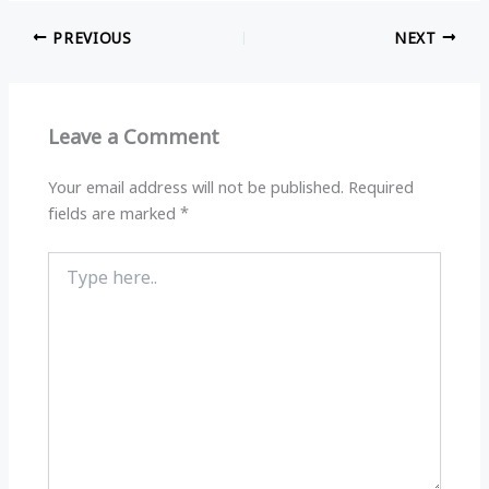
at
e
c
ar
PREVIOUS
NEXT
s
g
e
e
A
ra
b
p
m
o
Leave a Comment
p
o
k
Your email address will not be published.
Required
fields are marked
*
Type
here..