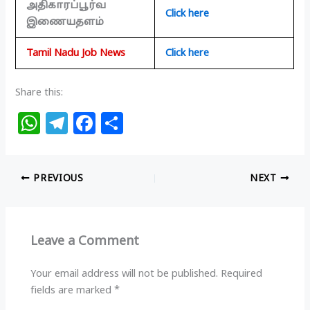
அதிகாரப்பூர்வ
Click here
இணையதளம்
Tamil Nadu Job News
Click here
Share this:
W
T
F
S
h
el
a
h
at
e
c
ar
PREVIOUS
NEXT
s
g
e
e
A
ra
b
p
m
o
Leave a Comment
p
o
k
Your email address will not be published.
Required
fields are marked
*