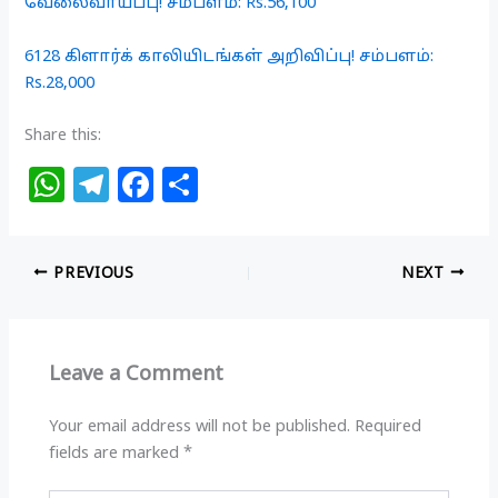
வேலைவாய்ப்பு! சம்பளம்: Rs.56,100
6128 கிளார்க் காலியிடங்கள் அறிவிப்பு! சம்பளம்:
Rs.28,000
Share this:
W
T
F
S
h
el
a
h
at
e
c
ar
PREVIOUS
NEXT
s
g
e
e
A
ra
b
p
m
o
Leave a Comment
p
o
k
Your email address will not be published.
Required
fields are marked
*