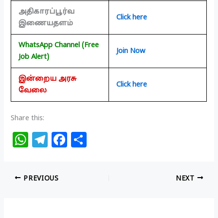
அதிகாரப்பூர்வ
Click here
இணையதளம்
WhatsApp Channel (Free
Join Now
Job Alert)
இன்றைய அரசு
Click here
வேலை
Share this:
W
T
F
S
h
el
a
h
at
e
c
ar
PREVIOUS
NEXT
s
g
e
e
A
ra
b
p
m
o