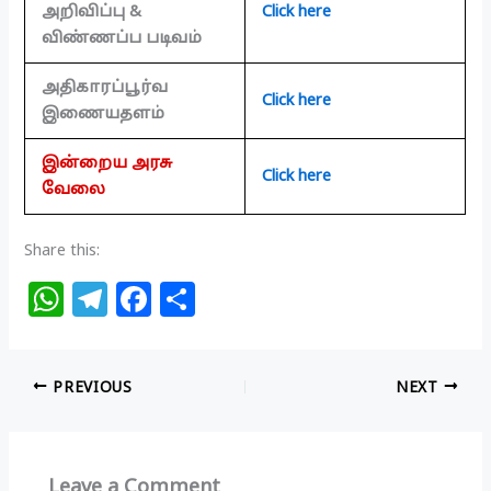
அறிவிப்பு &
Click here
விண்ணப்ப படிவம்
அதிகாரப்பூர்வ
Click here
இணையதளம்
இன்றைய அரசு
Click here
வேலை
Share this:
W
T
F
S
h
el
a
h
at
e
c
ar
PREVIOUS
NEXT
s
g
e
e
A
ra
b
p
m
o
Leave a Comment