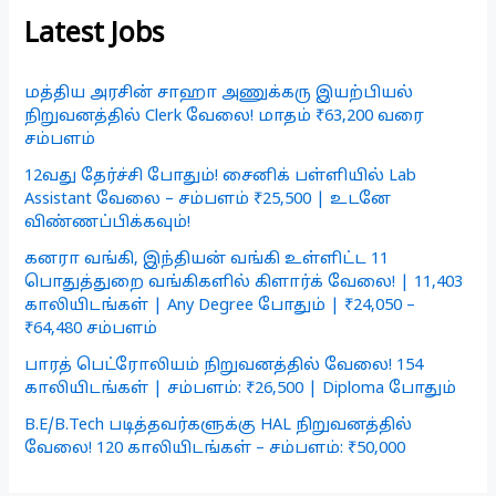
Latest Jobs
மத்திய அரசின் சாஹா அணுக்கரு இயற்பியல்
நிறுவனத்தில் Clerk வேலை! மாதம் ₹63,200 வரை
சம்பளம்
12வது தேர்ச்சி போதும்! சைனிக் பள்ளியில் Lab
Assistant வேலை – சம்பளம் ₹25,500 | உடனே
விண்ணப்பிக்கவும்!
கனரா வங்கி, இந்தியன் வங்கி உள்ளிட்ட 11
பொதுத்துறை வங்கிகளில் கிளார்க் வேலை! | 11,403
காலியிடங்கள் | Any Degree போதும் | ₹24,050 –
₹64,480 சம்பளம்
பாரத் பெட்ரோலியம் நிறுவனத்தில் வேலை! 154
காலியிடங்கள் | சம்பளம்: ₹26,500 | Diploma போதும்
B.E/B.Tech படித்தவர்களுக்கு HAL நிறுவனத்தில்
வேலை! 120 காலியிடங்கள் – சம்பளம்: ₹50,000