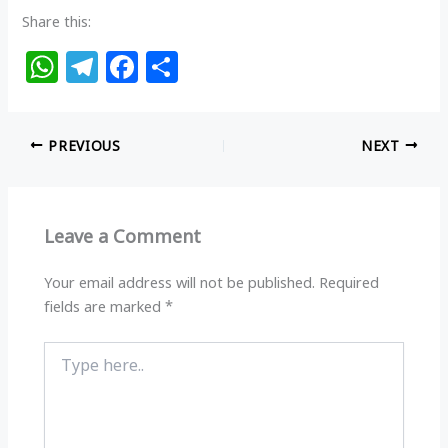
Share this:
W
T
F
S
h
el
a
h
at
e
c
ar
PREVIOUS
NEXT
s
g
e
e
A
ra
b
p
m
o
Leave a Comment
p
o
k
Your email address will not be published.
Required
fields are marked
*
Type
here..