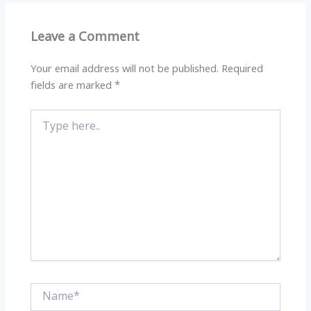
A
ra
b
p
m
o
Leave a Comment
p
o
k
Your email address will not be published.
Required
fields are marked
*
Type
here..
Name*