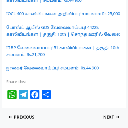
காலியிடங்கள் | சம்பளம்: Rs.44,900
IOCL 400 காலியிடங்கள் அறிவிப்பு! சம்பளம்: Rs.25,000
போஸ்ட் ஆபீஸ் GDS வேலைவாய்ப்பு! 44228
காலியிடங்கள் | தகுதி: 10th | சொந்த ஊரில் வேலை
ITBP வேலைவாய்ப்பு! 51 காலியிடங்கள் | தகுதி: 10th
சம்பளம்: Rs.21,700
நூலகர் வேலைவாய்ப்பு! சம்பளம்: Rs.44,900
Share this:
W
T
F
S
h
el
a
h
at
e
c
ar
PREVIOUS
NEXT
s
g
e
e