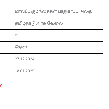
மாவட்ட குழந்தைகள் பாதுகாப்பு அலகு
தமிழ்நாடு அரசு வேலை
01
தேனி
27.12.2024
18.01.2025
t)