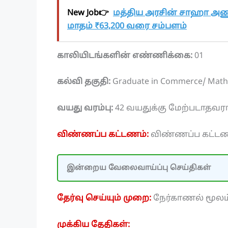
New Job👉
மத்திய அரசின் சாஹா அணு
மாதம் ₹63,200 வரை சம்பளம்
காலியிடங்களின் எண்ணிக்கை:
01
கல்வி தகுதி:
Graduate in Commerce/ Mathe
வயது வரம்பு:
42 வயதுக்கு மேற்படாதவரா
விண்ணப்ப கட்டணம்:
விண்ணப்ப கட்டண
இன்றைய வேலைவாய்ப்பு செய்திகள்
தேர்வு செய்யும் முறை:
நேர்காணல் மூலம்
முக்கிய தேதிகள்: