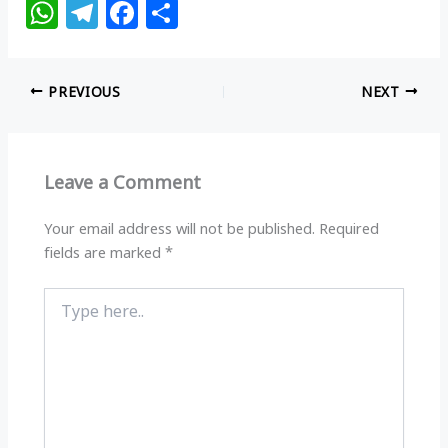
W
T
F
S
h
el
a
h
at
e
c
ar
PREVIOUS
NEXT
s
g
e
e
A
ra
b
p
m
o
Leave a Comment
p
o
k
Your email address will not be published.
Required
fields are marked
*
Type
here..