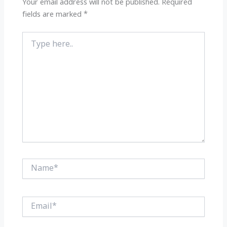
k
Your email address will not be published.
Required
fields are marked
*
Type
here..
Name*
Email*