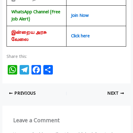
WhatsApp Channel (Free
Join Now
Job Alert)
இன்றைய அரசு
Click here
வேலை
Share this:
W
T
F
S
h
el
a
h
at
e
c
ar
PREVIOUS
NEXT
s
g
e
e
A
ra
b
p
m
o
Leave a Comment
p
o