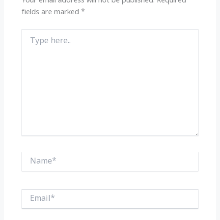
k
Your email address will not be published.
Required
fields are marked
*
Type
here..
Name*
Email*