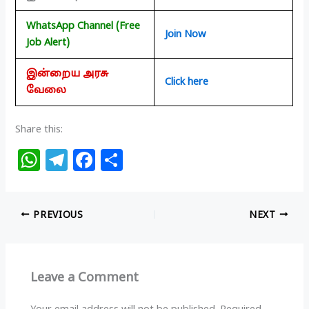
WhatsApp Channel (Free
Join Now
Job Alert)
இன்றைய அரசு
Click here
வேலை
Share this:
W
T
F
S
h
el
a
h
at
e
c
ar
PREVIOUS
NEXT
s
g
e
e
A
ra
b
p
m
o
Leave a Comment
p
o