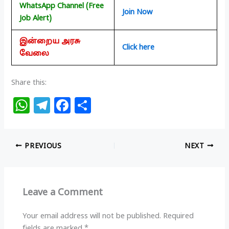
WhatsApp Channel (Free
Join Now
Job Alert)
இன்றைய அரசு
Click here
வேலை
Share this:
W
T
F
S
h
el
a
h
at
e
c
ar
PREVIOUS
NEXT
s
g
e
e
A
ra
b
p
m
o
Leave a Comment
p
o
k
Your email address will not be published.
Required
fields are marked
*