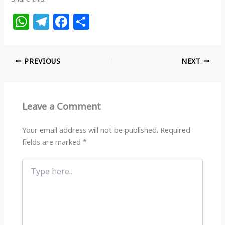
W
T
F
S
h
el
a
h
at
e
c
ar
PREVIOUS
NEXT
s
g
e
e
A
ra
b
p
m
o
Leave a Comment
p
o
k
Your email address will not be published.
Required
fields are marked
*
Type
here..