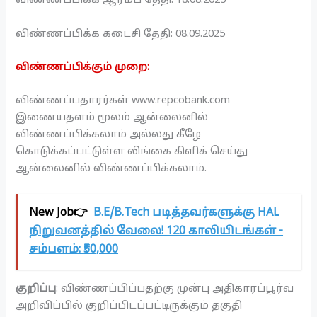
விண்ணப்பிக்க ஆரம்ப தேதி: 18.08.2025
விண்ணப்பிக்க கடைசி தேதி: 08.09.2025
விண்ணப்பிக்கும் முறை:
விண்ணப்பதாரர்கள் www.repcobank.com
இணையதளம் மூலம் ஆன்லைனில்
விண்ணப்பிக்கலாம் அல்லது கீழே
கொடுக்கப்பட்டுள்ள லிங்கை கிளிக் செய்து
ஆன்லைனில் விண்ணப்பிக்கலாம்.
New Job👉
B.E/B.Tech படித்தவர்களுக்கு HAL
நிறுவனத்தில் வேலை! 120 காலியிடங்கள் -
சம்பளம்: ₹50,000
குறிப்பு
: விண்ணப்பிப்பதற்கு முன்பு அதிகாரப்பூர்வ
அறிவிப்பில் குறிப்பிடப்பட்டிருக்கும் தகுதி