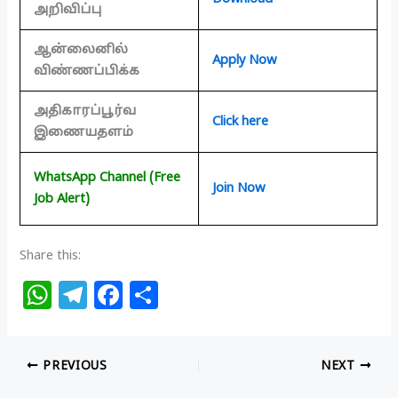
அறிவிப்பு
ஆன்லைனில்
Apply Now
விண்ணப்பிக்க
அதிகாரப்பூர்வ
Click here
இணையதளம்
WhatsApp Channel (Free
Join Now
Job Alert)
Share this:
W
T
F
S
h
el
a
h
at
e
c
ar
PREVIOUS
NEXT
s
g
e
e