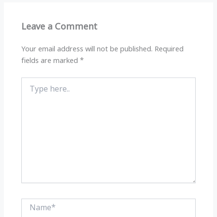
A
ra
b
p
m
o
Leave a Comment
p
o
k
Your email address will not be published.
Required
fields are marked
*
Type
here..
Name*