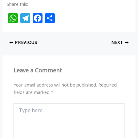
Share this:
W
T
F
S
h
el
a
h
at
e
c
ar
PREVIOUS
NEXT
s
g
e
e
A
ra
b
p
m
o
Leave a Comment
p
o
k
Your email address will not be published.
Required
fields are marked
*
Type
here..