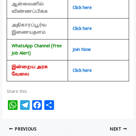
ஆன்லைனில்
Click here
விண்ணப்பிக்க
அதிகாரப்பூர்வ
Click here
இணையதளம்
WhatsApp Channel (Free
Join Now
Job Alert)
இன்றைய அரசு
Click here
வேலை
Share this:
W
T
F
S
h
el
a
h
at
e
c
ar
PREVIOUS
NEXT
s
g
e
e