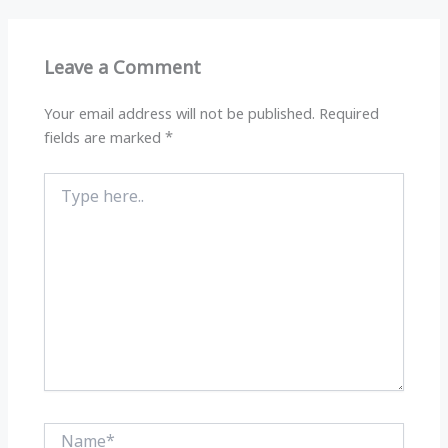
A
ra
b
p
m
o
Leave a Comment
p
o
k
Your email address will not be published.
Required
fields are marked
*
Type
here..
Name*