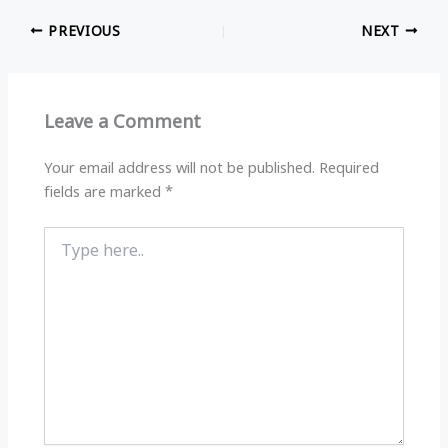
at
e
c
ar
PREVIOUS
NEXT
s
g
e
e
A
ra
b
p
m
o
Leave a Comment
p
o
k
Your email address will not be published.
Required
fields are marked
*
Type
here..