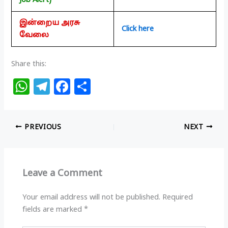
Job Alert)
இன்றைய அரசு
Click here
வேலை
Share this:
W
T
F
S
h
el
a
h
at
e
c
ar
PREVIOUS
NEXT
s
g
e
e
A
ra
b
p
m
o
Leave a Comment
p
o
k
Your email address will not be published.
Required
fields are marked
*