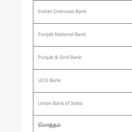
Indian Overseas Bank
Punjab National Bank
Punjab & Sind Bank
UCO Bank
Union Bank of India
மொத்தம்