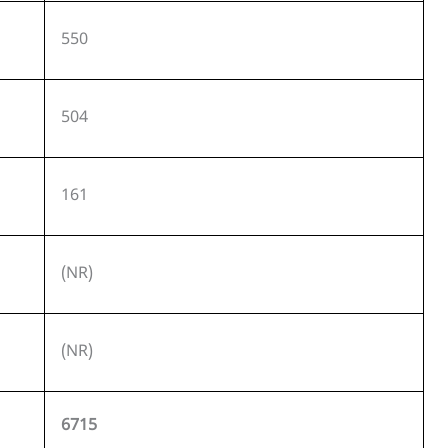
550
504
161
(NR)
(NR)
6715