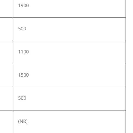
1900
500
1100
1500
500
(NR)