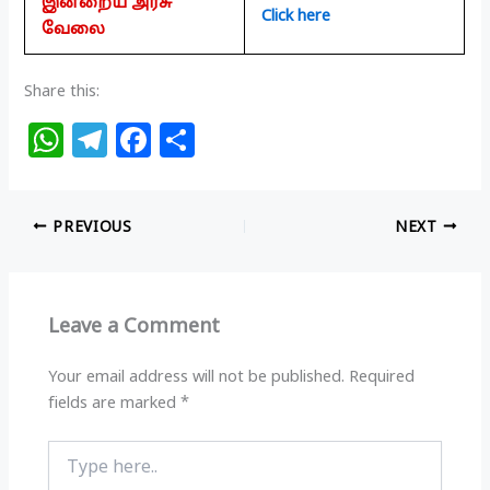
இன்றைய அரசு
Click here
வேலை
Share this:
W
T
F
S
h
el
a
h
at
e
c
ar
PREVIOUS
NEXT
s
g
e
e
A
ra
b
p
m
o
Leave a Comment
p
o
k
Your email address will not be published.
Required
fields are marked
*
Type
here..