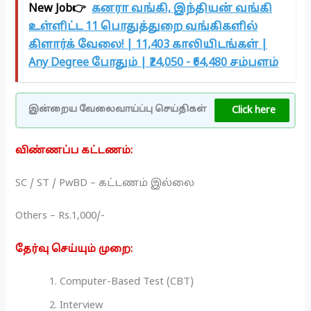
New Job👉
கனரா வங்கி, இந்தியன் வங்கி
உள்ளிட்ட 11 பொதுத்துறை வங்கிகளில்
கிளார்க் வேலை! | 11,403 காலியிடங்கள் |
Any Degree போதும் | ₹24,050 - ₹64,480 சம்பளம்
Click here
இன்றைய வேலைவாய்ப்பு செய்திகள்
விண்ணப்ப கட்டணம்:
SC / ST / PwBD – கட்டணம் இல்லை
Others – Rs.1,000/-
தேர்வு செய்யும் முறை:
Computer-Based Test (CBT)
Interview