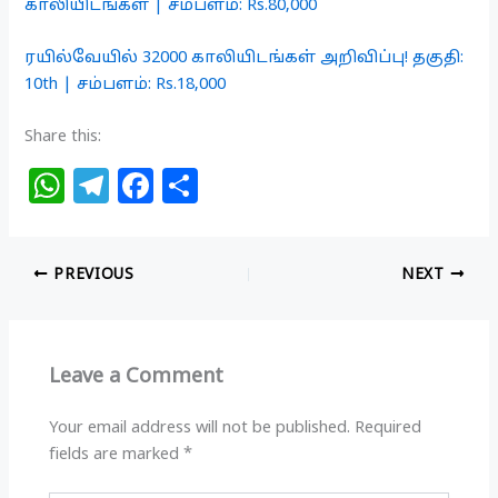
காலியிடங்கள் | சம்பளம்: Rs.80,000
ரயில்வேயில் 32000 காலியிடங்கள் அறிவிப்பு! தகுதி:
10th | சம்பளம்: Rs.18,000
Share this:
W
T
F
S
h
el
a
h
at
e
c
ar
PREVIOUS
NEXT
s
g
e
e
A
ra
b
p
m
o
Leave a Comment
p
o
k
Your email address will not be published.
Required
fields are marked
*