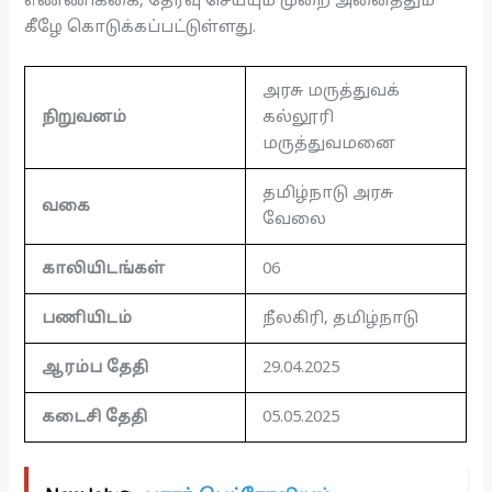
எண்ணிக்கை, தேர்வு செய்யும் முறை அனைத்தும்
கீழே கொடுக்கப்பட்டுள்ளது.
அரசு மருத்துவக்
நிறுவனம்
கல்லூரி
மருத்துவமனை
தமிழ்நாடு அரசு
வகை
வேலை
காலியிடங்கள்
06
பணியிடம்
நீலகிரி, தமிழ்நாடு
ஆரம்ப தேதி
29.04.2025
கடைசி தேதி
05.05.2025