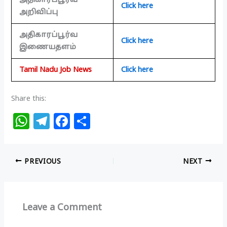
Click here
அறிவிப்பு
அதிகாரப்பூர்வ
Click here
இணையதளம்
Tamil Nadu Job News
Click here
Share this:
W
T
F
S
h
el
a
h
at
e
c
ar
PREVIOUS
NEXT
s
g
e
e
A
ra
b
p
m
o
Leave a Comment
p
o