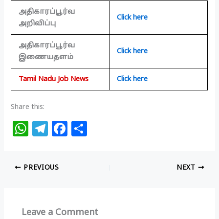
அதிகாரப்பூர்வ
Click here
அறிவிப்பு
அதிகாரப்பூர்வ
Click here
இணையதளம்
Tamil Nadu Job News
Click here
Share this:
W
T
F
S
h
el
a
h
at
e
c
ar
PREVIOUS
NEXT
s
g
e
e
A
ra
b
p
m
o
Leave a Comment