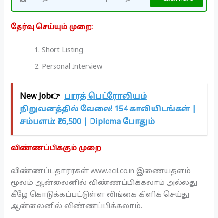
தேர்வு செய்யும் முறை:
Short Listing
Personal Interview
New Job👉
பாரத் பெட்ரோலியம்
நிறுவனத்தில் வேலை! 154 காலியிடங்கள் |
சம்பளம்: ₹26,500 | Diploma போதும்
விண்ணப்பிக்கும் முறை
விண்ணப்பதாரர்கள் www.ecil.co.in இணையதளம்
மூலம் ஆன்லைனில் விண்ணப்பிக்கலாம் அல்லது
கீழே கொடுக்கப்பட்டுள்ள லிங்கை கிளிக் செய்து
ஆன்லைனில் விண்ணப்பிக்கலாம்.