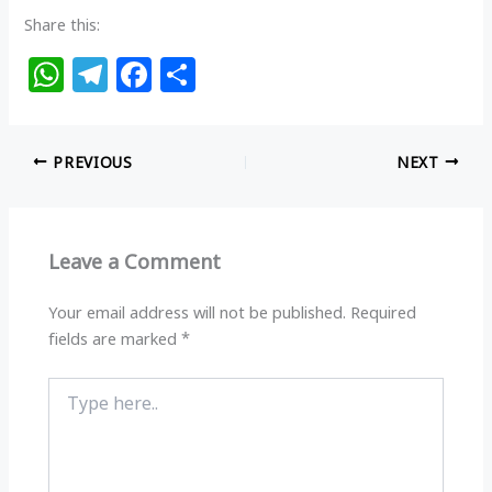
Share this:
W
T
F
S
h
el
a
h
at
e
c
ar
PREVIOUS
NEXT
s
g
e
e
A
ra
b
p
m
o
Leave a Comment
p
o
k
Your email address will not be published.
Required
fields are marked
*
Type
here..