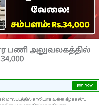
ார பணி அலுவலகத்தில்
34,000
Join Now
க்கல் மாவட்டத்தில் காலியாக உள்ள கீழ்க்கண்ட