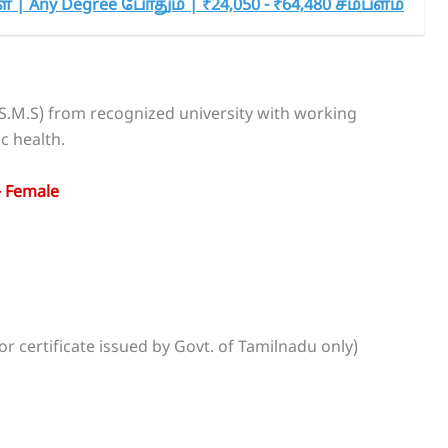
 | Any Degree போதும் | ₹24,050 - ₹64,480 சம்பளம்
.M.S) from recognized university with working
c health.
– Female
r certificate issued by Govt. of Tamilnadu only)