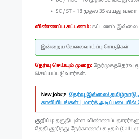
BC / MBC – 18 முதல் 32 வயது வ
SC / ST – 18 முதல் 35 வயது வரை
விண்ணப்ப கட்டணம்:
கட்டணம் இல்லை
இன்றைய வேலைவாய்ப்பு செய்திகள்
தேர்வு செய்யும் முறை:
நேர்முகத்தேர்வு 
செய்யப்படுவார்கள்.
New Job👉
தேர்வு இல்லை! தமிழ்நாடு 
காலியிடங்கள் | மார்க் அடிப்படையி
குறிப்பு:
தகுதியுள்ள விண்ணப்பதாரர்களுக
தேதி குறித்து நேர்காணல் கடிதம் (Call Le