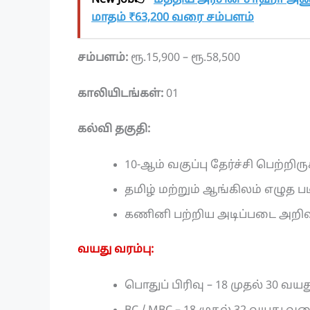
New Job👉
மத்திய அரசின் சாஹா அணு
மாதம் ₹63,200 வரை சம்பளம்
சம்பளம்:
ரூ.15,900 – ரூ.58,500
காலியிடங்கள்:
01
கல்வி தகுதி:
10-ஆம் வகுப்பு தேர்ச்சி பெற்றிர
தமிழ் மற்றும் ஆங்கிலம் எழுத ப
கணினி பற்றிய அடிப்படை அறிவு (
வயது வரம்பு:
பொதுப் பிரிவு – 18 முதல் 30 வ