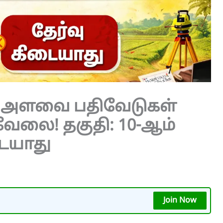
ில அளவை பதிவேடுகள்
வேலை! தகுதி: 10-ஆம்
டையாது
Join Now