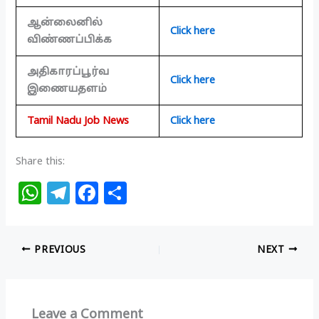
ஆன்லைனில்
Click here
விண்ணப்பிக்க
அதிகாரப்பூர்வ
Click here
இணையதளம்
Tamil Nadu Job News
Click here
Share this:
W
T
F
S
h
el
a
h
at
e
c
ar
PREVIOUS
NEXT
s
g
e
e
A
ra
b
p
m
o
Leave a Comment