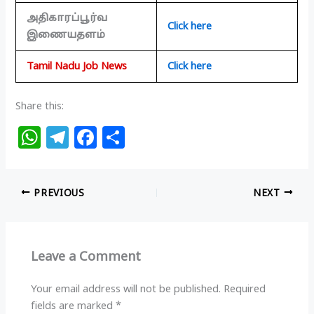
அதிகாரப்பூர்வ
Click here
இணையதளம்
Tamil Nadu Job News
Click here
Share this:
W
T
F
S
h
el
a
h
at
e
c
ar
PREVIOUS
NEXT
s
g
e
e
A
ra
b
p
m
o
Leave a Comment
p
o
k
Your email address will not be published.
Required
fields are marked
*