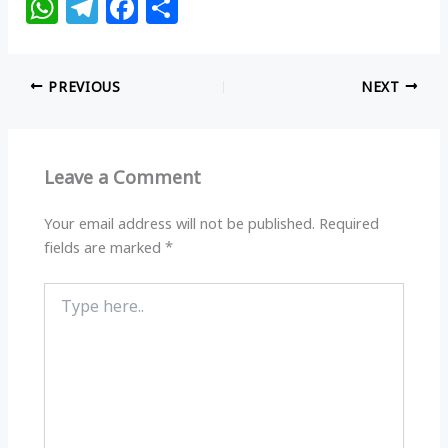
W
T
F
S
h
el
a
h
at
e
c
ar
PREVIOUS
NEXT
s
g
e
e
A
ra
b
p
m
o
Leave a Comment
p
o
k
Your email address will not be published.
Required
fields are marked
*
Type
here..