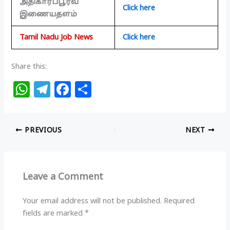
அதிகாரப்பூர்வ
Click here
இணையதளம்
Tamil Nadu Job News
Click here
Share this:
W
T
F
S
h
el
a
h
at
e
c
ar
PREVIOUS
NEXT
s
g
e
e
A
ra
b
p
m
o
Leave a Comment
p
o
k
Your email address will not be published.
Required
fields are marked
*