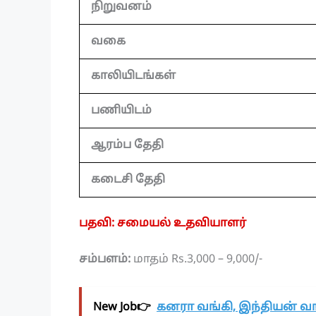
நிறுவனம்
வகை
காலியிடங்கள்
பணியிடம்
ஆரம்ப தேதி
கடைசி தேதி
பதவி: சமையல் உதவியாளர்
சம்பளம்:
மாதம் Rs.3,000 – 9,000/-
New Job👉
கனரா வங்கி, இந்தியன் வங