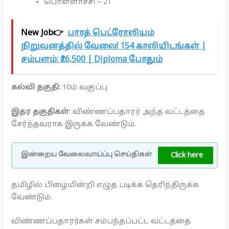
பொள்ளாச்சி – 21
New Job👉
பாரத் பெட்ரோலியம்
நிறுவனத்தில் வேலை! 154 காலியிடங்கள் |
சம்பளம்: ₹26,500 | Diploma போதும்
கல்வி தகுதி:
10ம் வகுப்பு
இதர தகுதிகள்
: விண்ணப்பதாரர் அந்த வட்டத்தை
சேர்ந்தவராக இருக்க வேண்டும்.
Click here
இன்றைய வேலைவாய்ப்பு செய்திகள்
தமிழில் பிழையின்றி எழுத படிக்க தெரிந்திருக்க
வேண்டும்.
விண்ணப்பதாரர்கள் சம்பந்தப்பட்ட வட்டத்தை