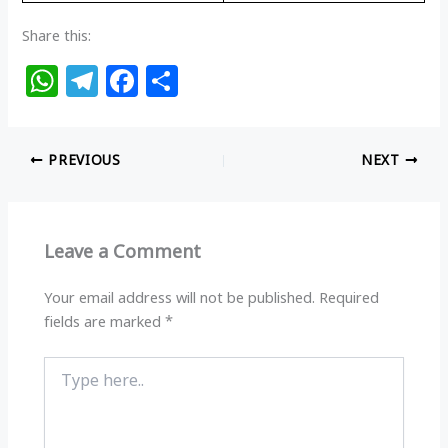
Share this:
W
T
F
S
h
el
a
h
at
e
c
ar
PREVIOUS
NEXT
s
g
e
e
A
ra
b
p
m
o
Leave a Comment
p
o
k
Your email address will not be published.
Required
fields are marked
*
Type
here..