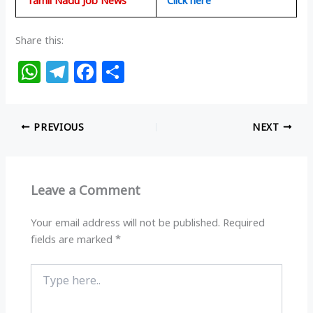
Tamil Nadu Job News
Click here
Share this:
W
T
F
S
h
el
a
h
at
e
c
ar
PREVIOUS
NEXT
s
g
e
e
A
ra
b
p
m
o
Leave a Comment
p
o
k
Your email address will not be published.
Required
fields are marked
*
Type
here..