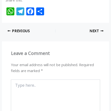
Share this:
W
T
F
S
h
el
a
h
at
e
c
ar
PREVIOUS
NEXT
s
g
e
e
A
ra
b
p
m
o
Leave a Comment
p
o
k
Your email address will not be published.
Required
fields are marked
*
Type
here..