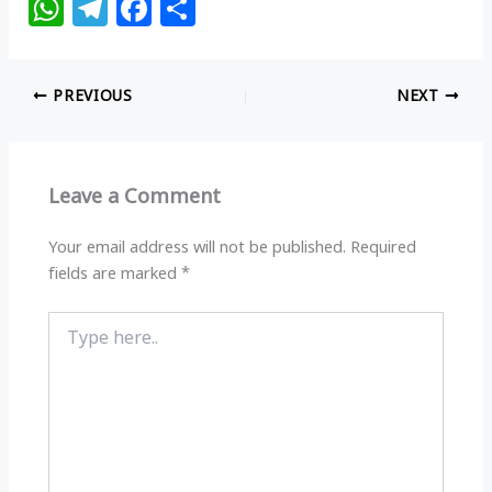
W
T
F
S
h
el
a
h
at
e
c
ar
PREVIOUS
NEXT
s
g
e
e
A
ra
b
p
m
o
Leave a Comment
p
o
k
Your email address will not be published.
Required
fields are marked
*
Type
here..