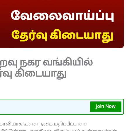
றவு நகர வங்கியில்
்வு கிடையாது
Join Now
காலியாக உள்ள நகை மதிப்பீட்டாளர்