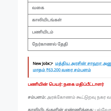
வகை
காலியிடங்கள்
பணியிடம்
நேர்காணல் தேதி
New Job👉
மத்திய அரசின் சாஹா அணு
மாதம் ₹63,200 வரை சம்பளம்
பணியின் பெயர்: நகை மதிப்பீட்டாளர்
சம்பளம்:
அரக்கோணம் கூட்டுறவு நகர வங்
காலியிடங்களின் எண்ணிக்கை:
பல்வேற