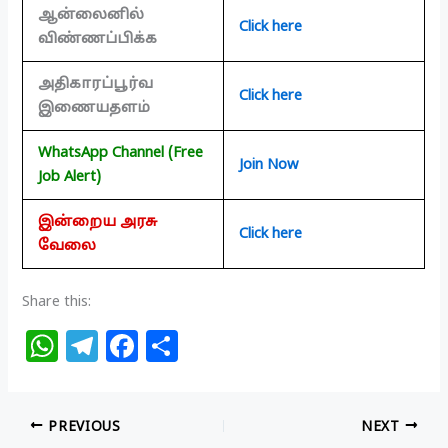
ஆன்லைனில்
Click here
விண்ணப்பிக்க
அதிகாரப்பூர்வ
Click here
இணையதளம்
WhatsApp Channel (Free
Join Now
Job Alert)
இன்றைய அரசு
Click here
வேலை
Share this:
W
T
F
S
h
el
a
h
at
e
c
ar
PREVIOUS
NEXT
s
g
e
e