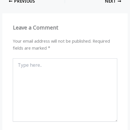
PREVIOUS
NEXT
s
g
e
e
A
ra
b
p
m
o
Leave a Comment
p
o
k
Your email address will not be published.
Required
fields are marked
*
Type
here..