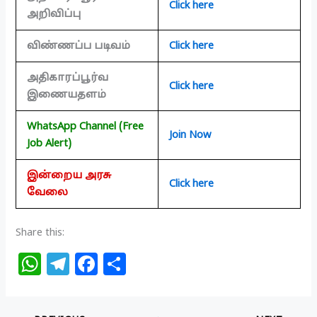
Click here
அறிவிப்பு
விண்ணப்ப படிவம்
Click here
அதிகாரப்பூர்வ
Click here
இணையதளம்
WhatsApp Channel (Free
Join Now
Job Alert)
இன்றைய அரசு
Click here
வேலை
Share this:
W
T
F
S
h
el
a
h
at
e
c
ar