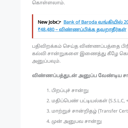
கொள்ளலாம்.
New Job👉
Bank of Baroda வங்கியில் 20
₹48,480 – விண்ணப்பிக்க தவறாதீர்கள்
பதிவிறக்கம் செய்த விண்ணப்பத்தை பிரிண
கல்வி சான்றுகளை இணைத்து கீழே கொடு
அனுப்பவும்.
விண்ணப்பத்துடன் அனுப்ப வேண்டிய சா
பிறப்புச் சான்று
மதிப்பெண் பட்டியல்கள் (S.S.L.C, +
மாற்றுச் சான்றிதழ் (Transfer Certi
முன் அனுபவ சான்று