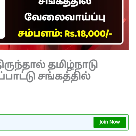
திருந்தால் தமிழ்நாடு
்பாட்டு சங்கத்தில்
Join Now