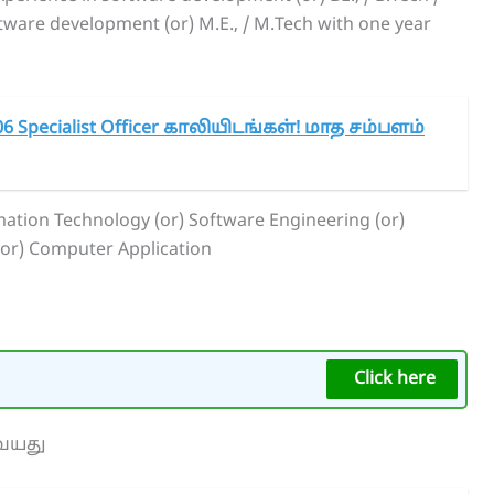
tware development (or) M.E., / M.Tech with one year
6 Specialist Officer காலியிடங்கள்! மாத சம்பளம்
mation Technology (or) Software Engineering (or)
 (or) Computer Application
Click here
7 வயது