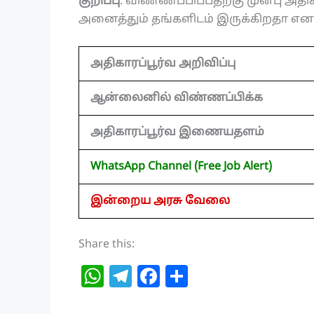
குறிப்பு
: விண்ணப்பிப்பதற்கு முன்பு அதிகா
அனைத்தும் தங்களிடம் இருக்கிறதா என உ
அதிகாரப்பூர்வ அறிவிப்பு
ஆன்லைனில் விண்ணப்பிக்க
அதிகாரப்பூர்வ இணையதளம்
WhatsApp Channel (Free Job Alert)
இன்றைய அரசு வேலை
Share this:
W
T
F
S
h
el
a
h