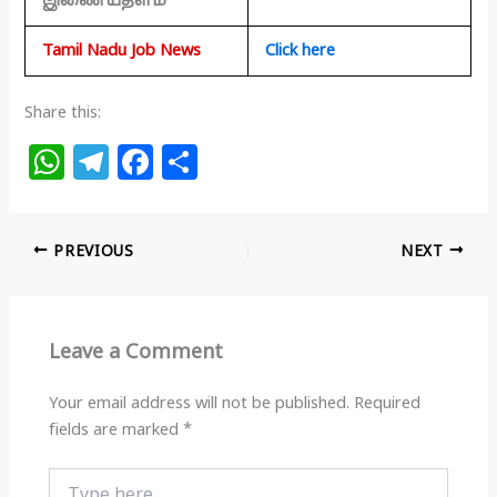
இணையதளம்
Tamil Nadu Job News
Click here
Share this:
W
T
F
S
h
el
a
h
at
e
c
ar
PREVIOUS
NEXT
s
g
e
e
A
ra
b
p
m
o
Leave a Comment
p
o
k
Your email address will not be published.
Required
fields are marked
*
Type