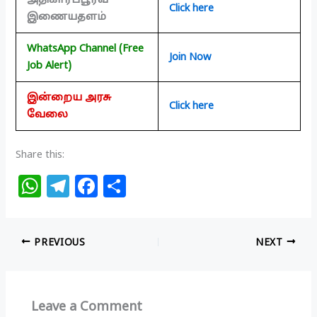
Click here
இணையதளம்
WhatsApp Channel (Free
Join Now
Job Alert)
இன்றைய அரசு
Click here
வேலை
Share this:
W
T
F
S
h
el
a
h
at
e
c
ar
PREVIOUS
NEXT
s
g
e
e
A
ra
b
p
m
o
Leave a Comment