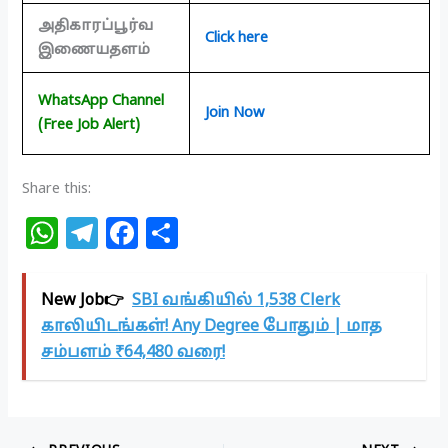
அதிகாரப்பூர்வ
Click here
இணையதளம்
WhatsApp Channel
Join Now
(Free Job Alert)
Share this:
W
T
F
S
h
el
a
h
at
e
c
ar
New Job👉
SBI வங்கியில் 1,538 Clerk
s
g
e
e
காலியிடங்கள்! Any Degree போதும் | மாத
A
ra
b
சம்பளம் ₹64,480 வரை!
p
m
o
p
o