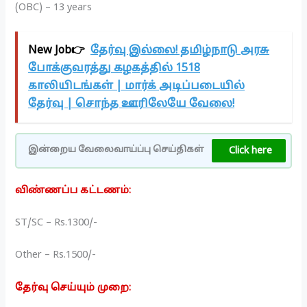
(OBC) – 13 years
New Job👉
தேர்வு இல்லை! தமிழ்நாடு அரசு
போக்குவரத்து கழகத்தில் 1518
காலியிடங்கள் | மார்க் அடிப்படையில்
தேர்வு | சொந்த ஊரிலேயே வேலை!
Click here
இன்றைய வேலைவாய்ப்பு செய்திகள்
விண்ணப்ப கட்டணம்:
ST/SC – Rs.1300/-
Other – Rs.1500/-
தேர்வு செய்யும் முறை: