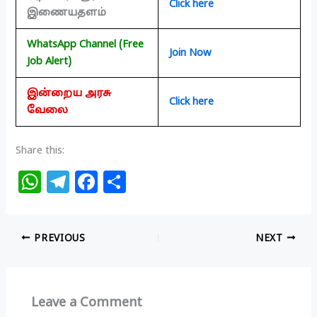
Click here
இணையதளம்
WhatsApp Channel (Free
Join Now
Job Alert)
இன்றைய அரசு
Click here
வேலை
Share this:
W
T
F
S
h
el
a
h
at
e
c
ar
PREVIOUS
NEXT
s
g
e
e
A
ra
b
p
m
o
Leave a Comment