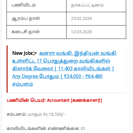
பணியிடம்
நாகப்பட்டினம்
ஆரம்ப நாள்
25.02.2026
கடைசி நாள்
12.03.2026
New Job👉
கனரா வங்கி, இந்தியன் வங்கி
உள்ளிட்ட 11 பொதுத்துறை வங்கிகளில்
கிளார்க் வேலை! | 11,403 காலியிடங்கள் |
Any Degree போதும் | ₹24,050 - ₹64,480
சம்பளம்
பணியின் பெயர்: Accountant (கணக்காளர்)
சம்பளம்:
மாதம் Rs.18,536/-
காலியிடங்களின் எண்ணிக்கை:
01