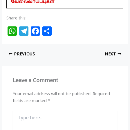
வேலைவாய்ப்புகள்
Share this:
W
T
F
S
h
el
a
h
at
e
c
ar
PREVIOUS
NEXT
s
g
e
e
A
ra
b
p
m
o
Leave a Comment
p
o
k
Your email address will not be published.
Required
fields are marked
*
Type
here..