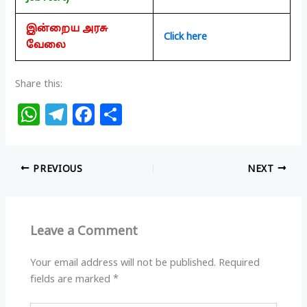
இன்றைய அரசு
Click here
வேலை
Share this:
W
T
F
S
h
el
a
h
at
e
c
ar
PREVIOUS
NEXT
s
g
e
e
A
ra
b
p
m
o
Leave a Comment
p
o
k
Your email address will not be published.
Required
fields are marked
*