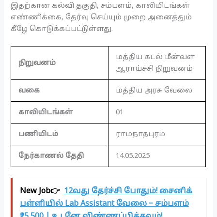
இதற்கான கல்வி தகுதி, சம்பளம், காலியிடங்கள்
எண்ணிக்கை, தேர்வு செய்யும் முறை அனைத்தும்
கீழே கொடுக்கப்பட்டுள்ளது.
மத்திய கடல் மீன்வள
நிறுவனம்
ஆராய்ச்சி நிறுவனம்
வகை
மத்திய அரசு வேலை
காலியிடங்கள்
01
பணியிடம்
ராமநாதபுரம்
நேர்காணல் தேதி
14.05.2025
New Job👉
12வது தேர்ச்சி போதும்! சைனிக்
பள்ளியில் Lab Assistant வேலை – சம்பளம்
₹25,500 | உடனே விண்ணப்பிக்கவும்!