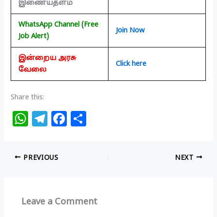
இணையதளம்
WhatsApp Channel (Free
Join Now
Job Alert)
இன்றைய அரசு
Click here
வேலை
Share this:
W
T
F
S
h
el
a
h
at
e
c
ar
PREVIOUS
NEXT
s
g
e
e
A
ra
b
p
m
o
Leave a Comment
p
o