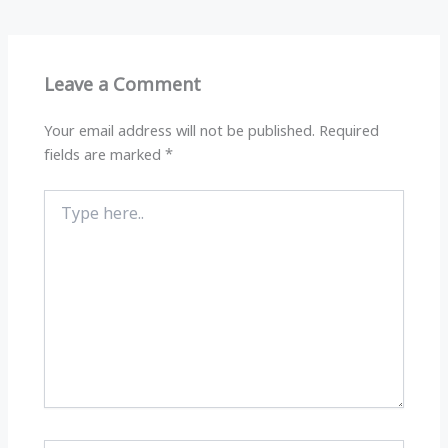
s
g
e
e
A
ra
b
p
m
o
Leave a Comment
p
o
k
Your email address will not be published.
Required
fields are marked
*
Type
here..