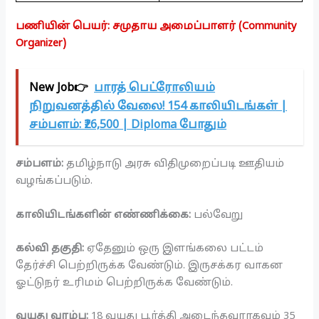
பணியின் பெயர்: சமுதாய அமைப்பாளர் (Community
Organizer)
New Job👉
பாரத் பெட்ரோலியம்
நிறுவனத்தில் வேலை! 154 காலியிடங்கள் |
சம்பளம்: ₹26,500 | Diploma போதும்
சம்பளம்:
தமிழ்நாடு அரசு விதிமுறைப்படி ஊதியம்
வழங்கப்படும்.
காலியிடங்களின் எண்ணிக்கை:
பல்வேறு
கல்வி தகுதி:
ஏதேனும் ஒரு இளங்கலை பட்டம்
தேர்ச்சி பெற்றிருக்க வேண்டும். இருசக்கர வாகன
ஓட்டுநர் உரிமம் பெற்றிருக்க வேண்டும்.
வயது வரம்பு:
18 வயது பூர்த்தி அடைந்தவராகவும் 35