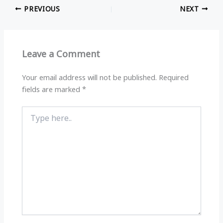
at
e
c
ar
PREVIOUS
NEXT
s
g
e
e
A
ra
b
p
m
o
Leave a Comment
p
o
k
Your email address will not be published.
Required
fields are marked
*
Type
here..