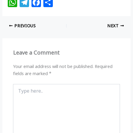
W
T
F
S
h
el
a
h
at
e
c
ar
PREVIOUS
NEXT
s
g
e
e
A
ra
b
p
m
o
Leave a Comment
p
o
k
Your email address will not be published.
Required
fields are marked
*
Type
here..